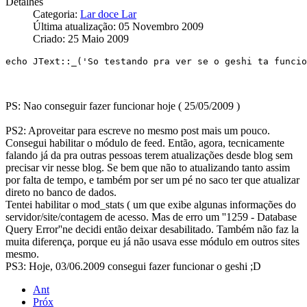
Detalhes
Categoria:
Lar doce Lar
Última atualização: 05 Novembro 2009
Criado: 25 Maio 2009
echo JText::_('So testando pra ver se o geshi ta funcio
PS: Nao conseguir fazer funcionar hoje ( 25/05/2009 )
PS2: Aproveitar para escreve no mesmo post mais um pouco.
Consegui habilitar o módulo de feed. Então, agora, tecnicamente
falando já da pra outras pessoas terem atualizações desde blog sem
precisar vir nesse blog. Se bem que não to atualizando tanto assim
por falta de tempo, e também por ser um pé no saco ter que atualizar
direto no banco de dados.
Tentei habilitar o mod_stats ( um que exibe algunas informações do
servidor/site/contagem de acesso. Mas de erro um ''1259 - Database
Query Error''ne decidi então deixar desabilitado. Também não faz la
muita diferença, porque eu já não usava esse módulo em outros sites
mesmo.
PS3: Hoje, 03/06.2009 consegui fazer funcionar o geshi ;D
Ant
Próx