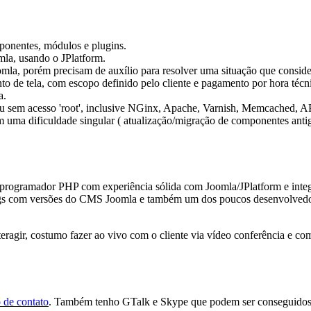
ponentes, módulos e plugins.
la, usando o JPlatform.
omla, porém precisam de auxílio para resolver uma situação que consi
 de tela, com escopo definido pelo cliente e pagamento por hora técn
a.
ou sem acesso 'root', inclusive NGinx, Apache, Varnish, Memcached, AP
m uma dificuldade singular ( atualização/migração de componentes anti
 programador PHP com experiência sólida com Joomla/JPlatform e integ
bugs com versões do CMS Joomla e também um dos poucos desenvolvedor
nteragir, costumo fazer ao vivo com o cliente via vídeo conferência e co
 de contato
. Também tenho GTalk e Skype que podem ser conseguidos a