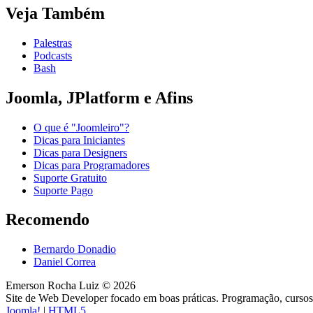
Veja Também
Palestras
Podcasts
Bash
Joomla, JPlatform e Afins
O que é "Joomleiro"?
Dicas para Iniciantes
Dicas para Designers
Dicas para Programadores
Suporte Gratuito
Suporte Pago
Recomendo
Bernardo Donadio
Daniel Correa
Emerson Rocha Luiz © 2026
Site de Web Developer focado em boas práticas. Programação, cursos,
Joomla!
|
HTML5