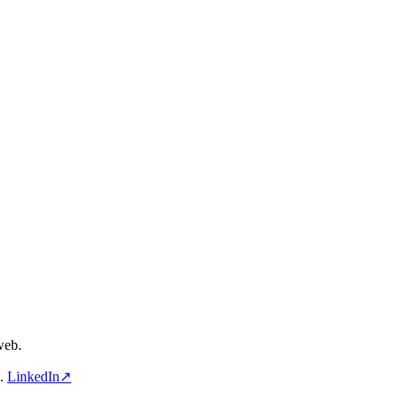
web.
a.
LinkedIn↗