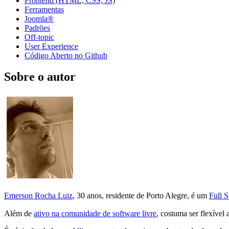
Frontend (HTML, CSS, JS)
Ferramentas
Joomla®
Padrões
Off-topic
User Experience
Código Aberto no Github
Sobre o autor
Emerson Rocha Luiz
, 30 anos, residente de Porto Alegre, é um
Full 
Além de
ativo na comunidade de software livre
, costuma ser flexível