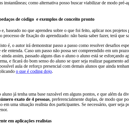
ens instantâneas; como alternativa posso buscar viabilizar de modo pré
 pedaços de código e exemplos de conceito pronto
, baseado no que aprendeu sobre o que foi feito, aplicar nos projetos p
o processo de fixação do aprendizado: não basta saber fazer, terá que s
 isto é, o autor irá demonstrar passo a passo como resolver desafios es
ue ele entenda. Caso um passo não possa ser compreendido em um prazo 
Se ainda assim, passado alguns dias o aluno o aluno está se esforçando a
a, e ficará do bom senso do aluno se quer seja realizar pagamento adic
ossível aula de reforço presencial com demais alunos que ainda tenha
xplicando
o que é coding dojo
.
o aluno já tenha uma base razoável em alguns pontos, e que além da di
número exato de 4 pessoas
, preferencialmente duplas, de modo que po
o em uma situação realista dos participantes. Se necessário, quer seja 
enor.
nte em aplicações realistas