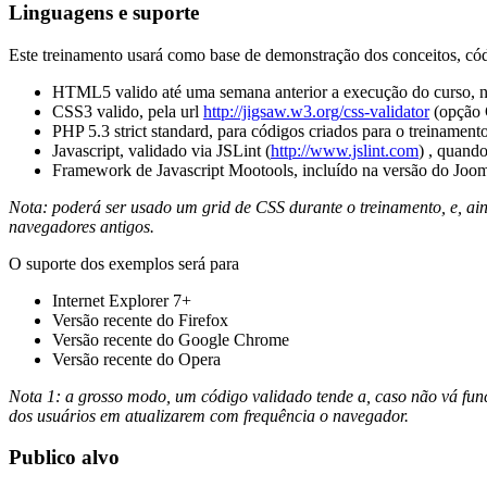
Linguagens e suporte
Este treinamento usará como base de demonstração dos conceitos, có
HTML5 valido até uma semana anterior a execução do curso, n
CSS3 valido, pela url
http://jigsaw.w3.org/css-validator
(opção 
PHP 5.3 strict standard, para códigos criados para o treinament
Javascript, validado via JSLint (
http://www.jslint.com
) , quando
Framework de Javascript Mootools, incluído na versão do Joo
Nota: poderá ser usado um grid de CSS durante o treinamento, e, a
navegadores antigos.
O suporte dos exemplos será para
Internet Explorer 7+
Versão recente do Firefox
Versão recente do Google Chrome
Versão recente do Opera
Nota 1: a grosso modo, um código validado tende a, caso não vá func
dos usuários em atualizarem com frequência o navegador.
Publico alvo