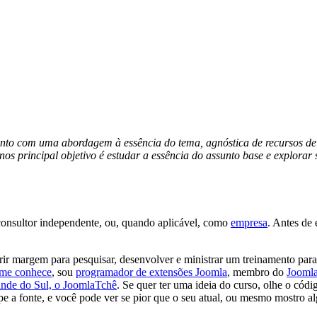
to com uma abordagem à essência do tema, agnóstica de recursos de te
enos principal objetivo é estudar a essência do assunto base e explor
 consultor independente, ou, quando aplicável, como
empresa
. Antes de
r margem para pesquisar, desenvolver e ministrar um treinamento para 
me conhece
, sou
programador de extensões Joomla
, membro do
Jooml
nde do Sul, o JoomlaTchê
. Se quer ter uma ideia do curso, olhe o cód
pe a fonte, e você pode ver se pior que o seu atual, ou mesmo mostro a