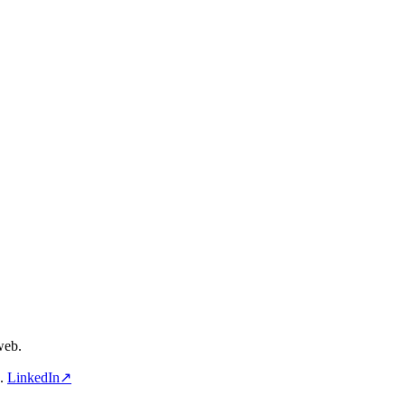
web.
a.
LinkedIn↗