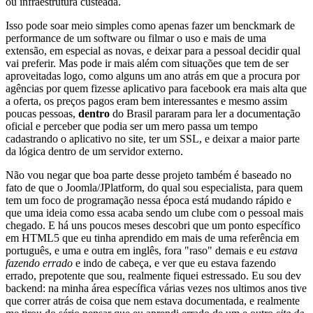
ou infraestrutura custeada.
Isso pode soar meio simples como apenas fazer um benckmark de
performance de um software ou filmar o uso e mais de uma
extensão, em especial as novas, e deixar para a pessoal decidir qual
vai preferir. Mas pode ir mais além com situações que tem de ser
aproveitadas logo, como alguns um ano atrás em que a procura por
agências por quem fizesse aplicativo para facebook era mais alta que
a oferta, os preços pagos eram bem interessantes e mesmo assim
poucas pessoas,
dentro
do Brasil pararam para ler a documentação
oficial e perceber que podia ser um mero passa um tempo
cadastrando o aplicativo no site, ter um SSL, e deixar a maior parte
da lógica dentro de um servidor externo.
Não vou negar que boa parte desse projeto também é baseado no
fato de que o Joomla/JPlatform, do qual sou especialista, para quem
tem um foco de programação nessa época está mudando rápido e
que uma ideia como essa acaba sendo um clube com o pessoal mais
chegado. E há uns poucos meses descobri que um ponto específico
em HTML5 que eu tinha aprendido em mais de uma referência em
português, e uma e outra em inglês, fora "raso" demais e eu
estava
fazendo errado
e indo de cabeça, e ver que eu estava fazendo
errado, prepotente que sou, realmente fiquei estressado. Eu sou dev
backend: na minha área específica várias vezes nos ultimos anos tive
que correr atrás de coisa que nem estava documentada, e realmente