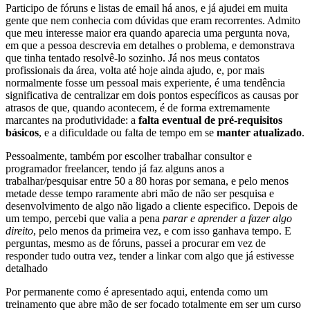
Participo de fóruns e listas de email há anos, e já ajudei em muita
gente que nem conhecia com dúvidas que eram recorrentes. Admito
que meu interesse maior era quando aparecia uma pergunta nova,
em que a pessoa descrevia em detalhes o problema, e demonstrava
que tinha tentado resolvê-lo sozinho. Já nos meus contatos
profissionais da área, volta até hoje ainda ajudo, e, por mais
normalmente fosse um pessoal mais experiente, é uma tendência
significativa de centralizar em dois pontos específicos as causas por
atrasos de que, quando acontecem, é de forma extremamente
marcantes na produtividade: a
falta eventual de pré-requisitos
básicos
, e a dificuldade ou falta de tempo em se
manter atualizado
.
Pessoalmente, também por escolher trabalhar consultor e
programador freelancer, tendo já faz alguns anos a
trabalhar/pesquisar entre 50 a 80 horas por semana, e pelo menos
metade desse tempo raramente abri mão de não ser pesquisa e
desenvolvimento de algo não ligado a cliente especifico. Depois de
um tempo, percebi que valia a pena
parar e aprender a fazer algo
direito
, pelo menos da primeira vez, e com isso ganhava tempo. E
perguntas, mesmo as de fóruns, passei a procurar em vez de
responder tudo outra vez, tender a linkar com algo que já estivesse
detalhado
Por permanente como é apresentado aqui, entenda como um
treinamento que abre mão de ser focado totalmente em ser um curso