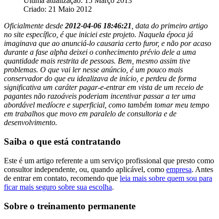
Última atualização: 15 Março 2013
Criado: 21 Maio 2012
Oficialmente desde
2012-04-06 18:46:21
, data do primeiro artigo
no site específico, é que iniciei este projeto. Naquela época já
imaginava que ao anunciá-lo causaria certo furor, e não por acaso
durante a fase alpha deixei o conhecimento prévio dele a uma
quantidade mais restrita de pessoas. Bem, mesmo assim tive
problemas. O que vai ler nesse anúncio, é um pouco mais
conservador do que eu idealizava de início, e perdeu de forma
significativa um caráter pagar-e-entrar em vista de um receio de
pagantes não razoáveis poderiam incentivar passar a ter uma
abordável medíocre e superficial, como também tomar meu tempo
em trabalhos que movo em paralelo de consultoria e de
desenvolvimento.
Saiba o que está contratando
Este é um artigo referente a um serviço profissional que presto como
consultor independente, ou, quando aplicável, como
empresa
. Antes
de entrar em contato, recomendo que
leia mais sobre quem sou para
ficar mais seguro sobre sua escolha
.
Sobre o treinamento permanente