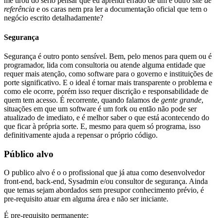
me tirou do sério pensar que eu aprendi errado de um e outro
site de
referência
e os caras nem pra ler a documentação oficial que tem o
negócio escrito detalhadamente?
Segurança
Segurança é outro ponto sensível. Bem, pelo menos para quem ou é
programador, lida com consultoria ou atende alguma entidade que
requer mais atenção, como software para o governo e instituições de
porte significativo. E o ideal é tornar mais transparente o problema e
como ele ocorre, porém isso requer discrição e responsabilidade de
quem tem acesso. É recorrente, quando falamos de
gente grande
,
situações em que um software é um fork ou então não pode ser
atualizado de imediato, e é melhor saber o que está acontecendo do
que ficar à própria sorte. E, mesmo para quem só programa, isso
definitivamente ajuda a repensar o próprio código.
Público alvo
O publico alvo é o o profissional que já atua como desenvolvedor
front-end, back-end, Sysadmin e/ou consultor de segurança. Ainda
que temas sejam abordados sem presupor conhecimento prévio, é
pre-requisito atuar em alguma área e não ser iniciante.
É pre-requisito permanente: