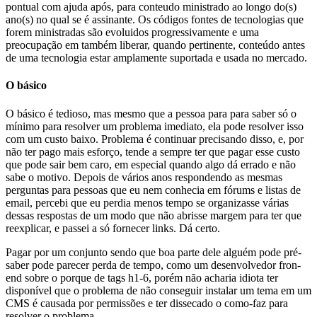
pontual com ajuda após, para conteudo ministrado ao longo do(s)
ano(s) no qual se é assinante. Os códigos fontes de tecnologias que
forem ministradas são evoluidos progressivamente e uma
preocupação em também liberar, quando pertinente, conteúdo antes
de uma tecnologia estar amplamente suportada e usada no mercado.
O básico
O básico é tedioso, mas mesmo que a pessoa para para saber só o
mínimo para resolver um problema imediato, ela pode resolver isso
com um custo baixo. Problema é continuar precisando disso, e, por
não ter pago mais esforço, tende a sempre ter que pagar esse custo
que pode sair bem caro, em especial quando algo dá errado e não
sabe o motivo. Depois de vários anos respondendo as mesmas
perguntas para pessoas que eu nem conhecia em fórums e listas de
email, percebi que eu perdia menos tempo se organizasse várias
dessas respostas de um modo que não abrisse margem para ter que
reexplicar, e passei a só fornecer links. Dá certo.
Pagar por um conjunto sendo que boa parte dele alguém pode pré-
saber pode parecer perda de tempo, como um desenvolvedor fron-
end sobre o porque de tags h1-6, porém não acharia idiota ter
disponível que o problema de não conseguir instalar um tema em um
CMS é causada por permissões e ter dissecado o como-faz para
resolver o problema.