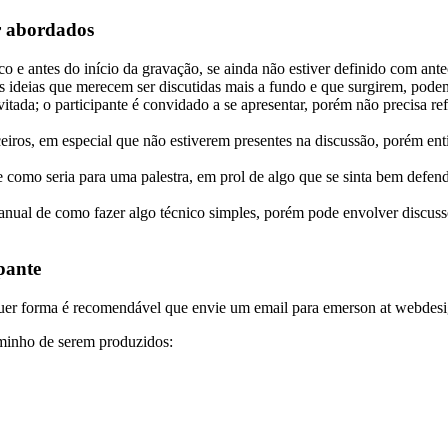
er abordados
co e antes do início da gravação, se ainda não estiver definido com ant
s ideias que merecem ser discutidas mais a fundo e que surgirem, podem
itada; o participante é convidado a se apresentar, porém não precisa 
erceiros, em especial que não estiverem presentes na discussão, porém e
re como seria para uma palestra, em prol de algo que se sinta bem defen
anual de como fazer algo técnico simples, porém pode envolver discussõe
pante
quer forma é recomendável que envie um email para emerson at webdesi
aminho de serem produzidos: