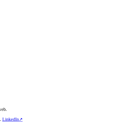
web.
a.
LinkedIn↗