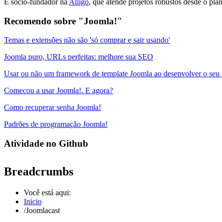
É sócio-fundador na
Alligo
, que atende projetos robustos desde o pla
Recomendo sobre "Joomla!"
Temas e extensões não são 'só comprar e sair usando'
Joomla puro, URLs perfeitas: melhore sua SEO
Usar ou não um framework de template Joomla ao desenvolver o seu
Comecou a usar Joomla!. E agora?
Como recuperar senha Joomla!
Padrões de programação Joomla!
Atividade no Github
Breadcrumbs
Você está aqui:
Inicio
/
Joomlacast