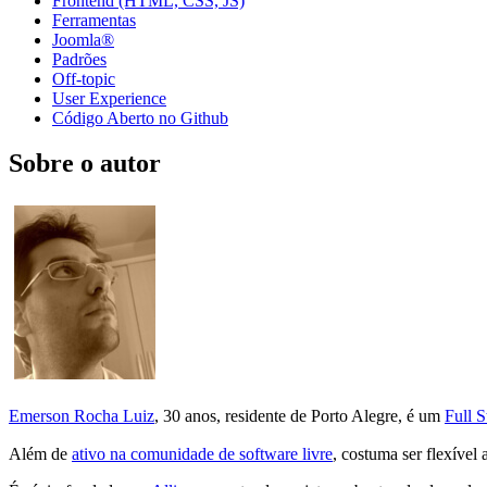
Frontend (HTML, CSS, JS)
Ferramentas
Joomla®
Padrões
Off-topic
User Experience
Código Aberto no Github
Sobre o autor
Emerson Rocha Luiz
, 30 anos, residente de Porto Alegre, é um
Full 
Além de
ativo na comunidade de software livre
, costuma ser flexível