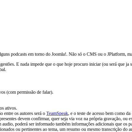
 alguns podcasts em torno do Joomla!. Não só o CMS ou o JPlatform, m
gestões. E nada impede que o que hoje procuro iniciar (ou será que ja s
bal.
ivos (com permissão de falar).
os ativos.
o entre os autores será o
TeamSpeak
, e o teste de acesso bem como da 
presentes devem confirmar, quer seja via voz na própria gravação, ou e
em audio, poderá ser informado também informações adicionais que os pa
ionados ou pertinentes ao tema, um resumo ou mesmo transcrição do aud