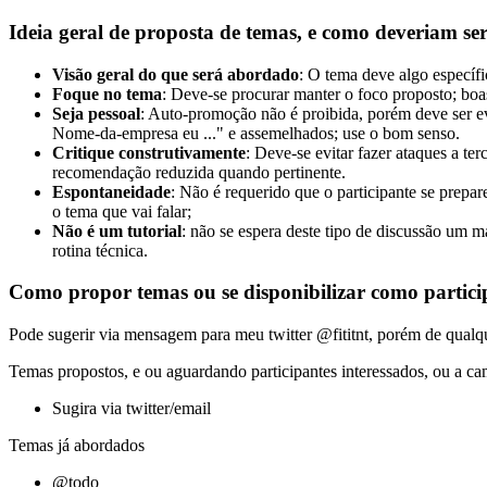
Ideia geral de proposta de temas, e como deveriam s
Visão geral do que será abordado
: O tema deve algo específi
Foque no tema
: Deve-se procurar manter o foco proposto; boa
Seja pessoal
: Auto-promoção não é proibida, porém deve ser ev
Nome-da-empresa eu ..." e assemelhados; use o bom senso.
Critique construtivamente
: Deve-se evitar fazer ataques a t
recomendação reduzida quando pertinente.
Espontaneidade
: Não é requerido que o participante se prepa
o tema que vai falar;
Não é um tutorial
: não se espera deste tipo de discussão um m
rotina técnica.
Como propor temas ou se disponibilizar como partici
Pode sugerir via mensagem para meu twitter @fititnt, porém de qual
Temas propostos, e ou aguardando participantes interessados, ou a c
Sugira via twitter/email
Temas já abordados
@todo