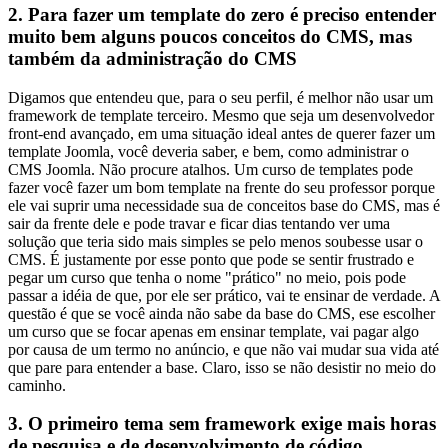
2. Para fazer um template do zero é preciso entender
muito bem alguns poucos conceitos do CMS, mas
também da administração do CMS
Digamos que entendeu que, para o seu perfil, é melhor não usar um
framework de template terceiro. Mesmo que seja um desenvolvedor
front-end avançado, em uma situação ideal antes de querer fazer um
template Joomla, você deveria saber, e bem, como administrar o
CMS Joomla. Não procure atalhos. Um curso de templates pode
fazer você fazer um bom template na frente do seu professor porque
ele vai suprir uma necessidade sua de conceitos base do CMS, mas é
sair da frente dele e pode travar e ficar dias tentando ver uma
solução que teria sido mais simples se pelo menos soubesse usar o
CMS. É justamente por esse ponto que pode se sentir frustrado e
pegar um curso que tenha o nome "prático" no meio, pois pode
passar a idéia de que, por ele ser prático, vai te ensinar de verdade. A
questão é que se você ainda não sabe da base do CMS, ese escolher
um curso que se focar apenas em ensinar template, vai pagar algo
por causa de um termo no anúncio, e que não vai mudar sua vida até
que pare para entender a base. Claro, isso se não desistir no meio do
caminho.
3. O primeiro tema sem framework exige mais horas
de pesquisa e de desenvolvimento de código