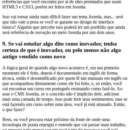
referências que você encontra por aí de sites premiados que usam
HTML5 e CSS3, porém ser feitos em Joomla.
Isso vai tornar ainda mais díficil fazer um tema Joomla, mas... será
que não vale a pena se você se garante no design de interface
básico? Alguém que percebe isso poderá ter um portfólio que ainda
será referência de novação no meio Joomla por uns dois anos.
9. Se vai estudar algo dito como inovador, tenha
certeza de que é inovador, ou pelo menos não algo
antigo vendido como novo
A lógica geral de quando algo novo acontece é, em um primeiro
momento ele é feito, depois é documentado em inglês de forma
técnca, então é desmistificado por quem lê tais manuais em inglês ou
que acompanhou diretamente como ele foi feito, e, só então, você
vai encontrar um curso em português ensinando como fazê-lo. Ao
usar o CMS Joomla, se o conceito não é implicito dele, adicione
mais uma camada de tempo. Isso pode ferir seus sentimentos, mas se
está fazendo um curso sobre uma área, você já está atrasado. Então,
o que fazer?
Bem, ou você procura estar próximo da fonte de onde uma
tecnologia de ponta emergiu e entende que vai passar mais trabalho,
ou procura pelo menos ver em qual parte do processo você está