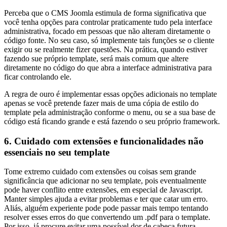
Perceba que o CMS Joomla estimula de forma significativa que
você tenha opções para controlar praticamente tudo pela interface
administrativa, focado em pessoas que não alteram diretamente o
código fonte. No seu caso, só implemente tais funções se o cliente
exigir ou se realmente fizer questões. Na prática, quando estiver
fazendo sue próprio template, será mais comum que altere
diretamente no código do que abra a interface administrativa para
ficar controlando ele.
A regra de ouro é implementar essas opções adicionais no template
apenas se você pretende fazer mais de uma cópia de estilo do
template pela administração conforme o menu, ou se a sua base de
código está ficando grande e está fazendo o seu próprio framework.
6. Cuidado com extensões e funcionalidades não
essenciais no seu template
Tome extremo cuidado com extensões ou coisas sem grande
significância que adicionar no seu template, pois eventualmente
pode haver conflito entre extensões, em especial de Javascript.
Manter simples ajuda a evitar problemas e ter que catar um erro.
Aliás, alguém experiente pode pode passar mais tempo tentando
resolver esses erros do que convertendo um .pdf para o template.
Por isso, já procure evitar uma possível dor de cabeça futura.