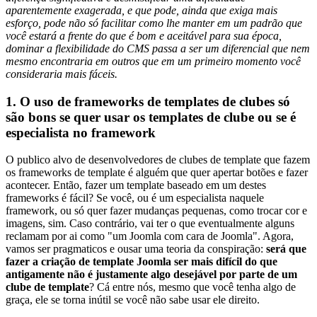
aparentemente exagerada, e que pode, ainda que exiga mais
esforço, pode não só facilitar como lhe manter em um padrão que
você estará a frente do que é bom e aceitável para sua época,
dominar a flexibilidade do CMS passa a ser um diferencial que nem
mesmo encontraria em outros que em um primeiro momento você
consideraria mais fáceis.
1. O uso de frameworks de templates de clubes só
são bons se quer usar os templates de clube ou se é
especialista no framework
O publico alvo de desenvolvedores de clubes de template que fazem
os frameworks de template é alguém que quer apertar botões e fazer
acontecer. Então, fazer um template baseado em um destes
frameworks é fácil? Se você, ou é um especialista naquele
framework, ou só quer fazer mudanças pequenas, como trocar cor e
imagens, sim. Caso contrário, vai ter o que eventualmente alguns
reclamam por ai como "um Joomla com cara de Joomla". Agora,
vamos ser pragmaticos e ousar uma teoria da conspiração:
será que
fazer a criação de template Joomla ser mais difícil do que
antigamente não é justamente algo desejável por parte de um
clube de template
? Cá entre nós, mesmo que você tenha algo de
graça, ele se torna inútil se você não sabe usar ele direito.