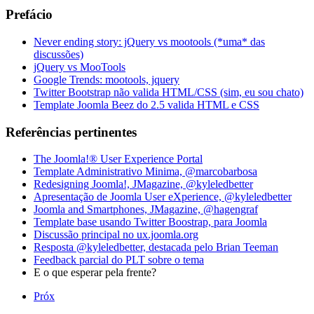
Prefácio
Never ending story: jQuery vs mootools (*uma* das
discussões)
jQuery vs MooTools
Google Trends: mootools, jquery
Twitter Bootstrap não valida HTML/CSS (sim, eu sou chato)
Template Joomla Beez do 2.5 valida HTML e CSS
Referências pertinentes
The Joomla!® User Experience Portal
Template Administrativo Minima, @marcobarbosa
Redesigning Joomla!, JMagazine, @kyleledbetter
Apresentação de Joomla User eXperience, @kyleledbetter
Joomla and Smartphones, JMagazine, @hagengraf
Template base usando Twitter Boostrap, para Joomla
Discussão principal no ux.joomla.org
Resposta @kyleledbetter, destacada pelo Brian Teeman
Feedback parcial do PLT sobre o tema
E o que esperar pela frente?
Próx