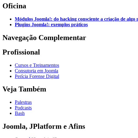
Oficina
Módulos Joomla!: do hacking consciente a criação de algo 
Plugins Joomla!: exemplos práticos
Navegação Complementar
Profissional
Cursos e Treinamentos
Consutoria em Joomla
Perícia Forense Digital
Veja Também
Palestras
Podcasts
Bash
Joomla, JPlatform e Afins