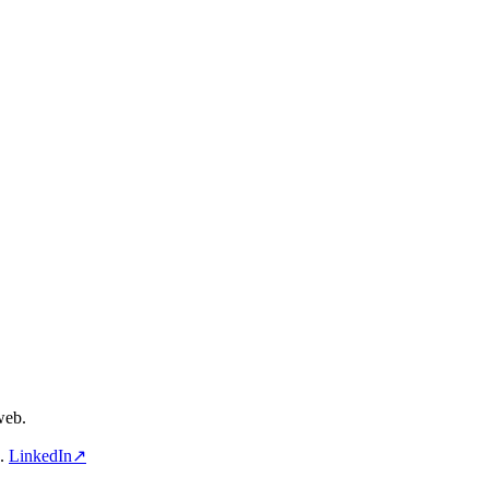
web.
a.
LinkedIn↗