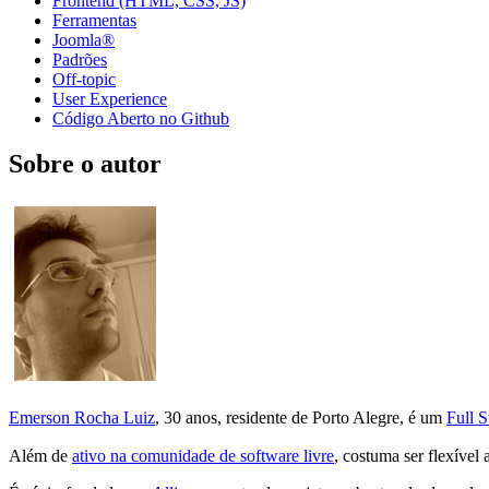
Frontend (HTML, CSS, JS)
Ferramentas
Joomla®
Padrões
Off-topic
User Experience
Código Aberto no Github
Sobre o autor
Emerson Rocha Luiz
, 30 anos, residente de Porto Alegre, é um
Full 
Além de
ativo na comunidade de software livre
, costuma ser flexível