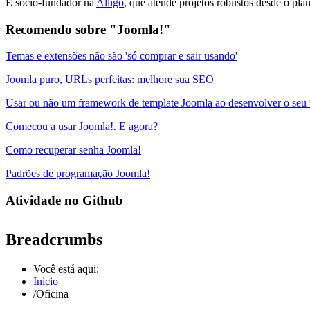
É sócio-fundador na
Alligo
, que atende projetos robustos desde o pla
Recomendo sobre "Joomla!"
Temas e extensões não são 'só comprar e sair usando'
Joomla puro, URLs perfeitas: melhore sua SEO
Usar ou não um framework de template Joomla ao desenvolver o seu
Comecou a usar Joomla!. E agora?
Como recuperar senha Joomla!
Padrões de programação Joomla!
Atividade no Github
Breadcrumbs
Você está aqui:
Inicio
/
Oficina