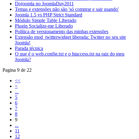
Dojoomla no JoomlaDay2011
Temas e extensões não são 'só comprar e sair usando'
Joomla 1.5 vs PHP Strict Standard
Módulo Simple Table Liberado
Plugin Socialize-me Liberado
Política de versionamento das minhas extensões
Extensão mod_twitterwidget liberada: Twitter no seu site
Joomla!
Parada técnica
O que é o web.config.txt e o htaccess.txt na raiz do meu
Joomla?
Pagina 9 de 22
<<
<
...
5
6
7
8
9
...
11
12