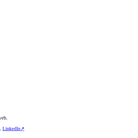
web.
a.
LinkedIn↗