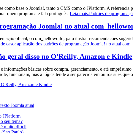
e como base o Joomla!, tanto o CMS como o JPlatform. A referencia pr
orar quem programa e fala português.
Leia mais:Padrões de programaçã
 programação Joomla! no atual com_hellowo
entação oficial, o com_helloworld, para ilustrar recomendações sugeri
 de caso: aplicação dos padrões de programação Joomla! no atual com
são geral disso no O'Reilly, Amazon e Kindle
o e informações básicas sobre compra, gerenciamento, e até empréstimo 
ndle, funcionam, mas a lógica tende a ser parecida em outros sites que
no O'Reilly, Amazon e Kindle
ntexto Joomla atual
o JPlatform
 o seu tema?
é muito difícil
 (Sao Paulo)