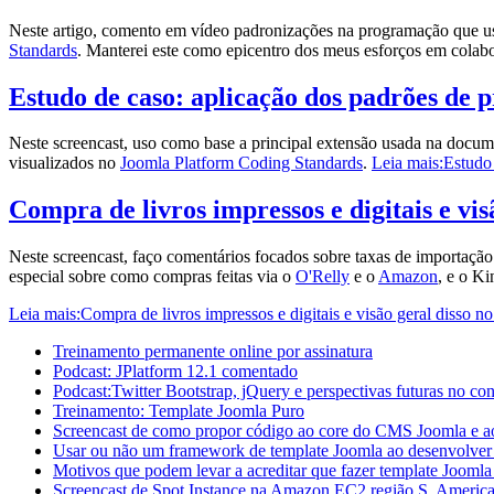
Neste artigo, comento em vídeo padronizações na programação que us
Standards
. Manterei este como epicentro dos meus esforços em colab
Estudo de caso: aplicação dos padrões de
Neste screencast, uso como base a principal extensão usada na docum
visualizados no
Joomla Platform Coding Standards
.
Leia mais:Estudo
Compra de livros impressos e digitais e vi
Neste screencast, faço comentários focados sobre taxas de importaçã
especial sobre como compras feitas via o
O'Relly
e o
Amazon
, e o Ki
Leia mais:Compra de livros impressos e digitais e visão geral disso 
Treinamento permanente online por assinatura
Podcast: JPlatform 12.1 comentado
Podcast:Twitter Bootstrap, jQuery e perspectivas futuras no co
Treinamento: Template Joomla Puro
Screencast de como propor código ao core do CMS Joomla e a
Usar ou não um framework de template Joomla ao desenvolver
Motivos que podem levar a acreditar que fazer template Joomla 
Screencast de Spot Instance na Amazon EC2 região S. America