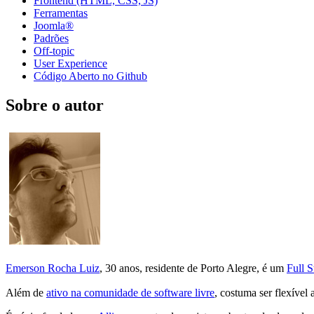
Frontend (HTML, CSS, JS)
Ferramentas
Joomla®
Padrões
Off-topic
User Experience
Código Aberto no Github
Sobre o autor
Emerson Rocha Luiz
, 30 anos, residente de Porto Alegre, é um
Full 
Além de
ativo na comunidade de software livre
, costuma ser flexível