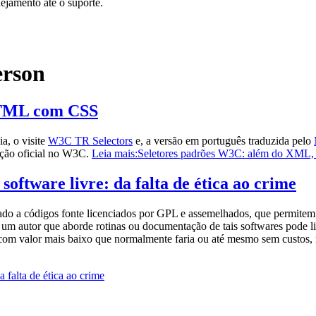
nejamento até o suporte.
erson
HTML com CSS
ia, o visite
W3C TR Selectors
e, a versão em português traduzida pelo
nição oficial no W3C.
Leia mais:Seletores padrões W3C: além do XM
software livre: da falta de ética ao crime
ado a códigos fonte licenciados por GPL e assemelhados, que permitem 
 um autor que aborde rotinas ou documentação de tais softwares pode lic
 com valor mais baixo que normalmente faria ou até mesmo sem custos, m
 falta de ética ao crime