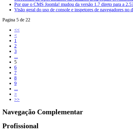
Por que o CMS Joomla! mudou da versão 1.7 direto para a 2.5
Visão geral do uso de console e inspetores de navegadores no 
Pagina 5 de 22
<<
<
1
2
3
...
5
6
7
8
9
...
>
>>
Navegação Complementar
Profissional